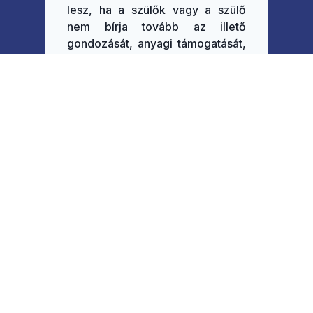
lesz, ha a szülők vagy a szülő
nem bírja tovább az illető
gondozását, anyagi támogatását,
fizikai ellátását, vagy amire az
adott személy rászorul. A mai,
meglehetősen szélsőséges
világban sem a lakás,- sem pedig
a családi és életviszonyok nem
teszik lehetővé, hogy a felnőtt
testvérek magukhoz fogadják az
egyedül maradó sérültet. A
lehetőségek gyakran a rossz
régi, nagy, a lakóhelytől általában
távol eső, meglehetősen sivár
intézetek és a náluk lényegesen
jobb, emberibb léptékű,
személyesebb, de többnyire igen
drága és még mindig kisszámú
csoportos vagy lakóotthonok