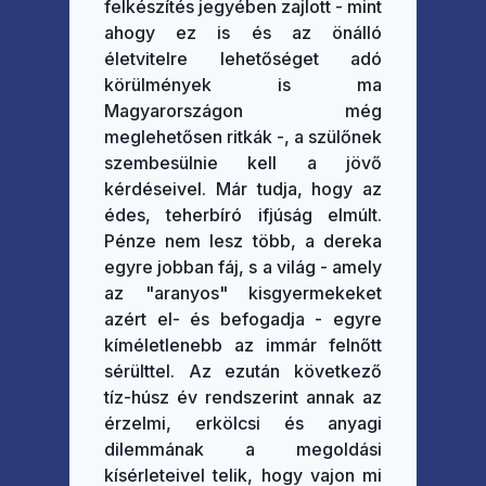
felkészítés jegyében zajlott - mint
ahogy ez is és az önálló
életvitelre lehetőséget adó
körülmények is ma
Magyarországon még
meglehetősen ritkák -, a szülőnek
szembesülnie kell a jövő
kérdéseivel. Már tudja, hogy az
édes, teherbíró ifjúság elmúlt.
Pénze nem lesz több, a dereka
egyre jobban fáj, s a világ - amely
az "aranyos" kisgyermekeket
azért el- és befogadja - egyre
kíméletlenebb az immár felnőtt
sérülttel. Az ezután következő
tíz-húsz év rendszerint annak az
érzelmi, erkölcsi és anyagi
dilemmának a megoldási
kísérleteivel telik, hogy vajon mi